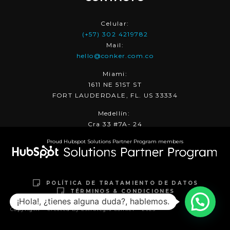
Celular:
(+57) 302 4219782
Mail:
hello@conker.com.co
Miami:
1611 NE 51ST ST
FORT LAUDERDALE, FL. US 33334
Medellín:
Cra 33 #7A- 24
Proud Hubspot Solutions Partner Program members
POLÍTICA DE TRATAMIENTO DE DATOS
TÉRMINOS & CONDICIONES
¡Hola!, ¿tienes alguna duda?, hablemos.
Copyright – Created By Estrategia Conker – 2025