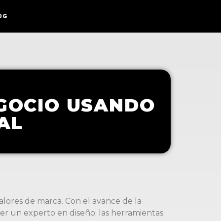
OG
GOCIO USANDO
IAL
alores de marca. Con el avance de la
s ser un experto en diseño; las herramientas