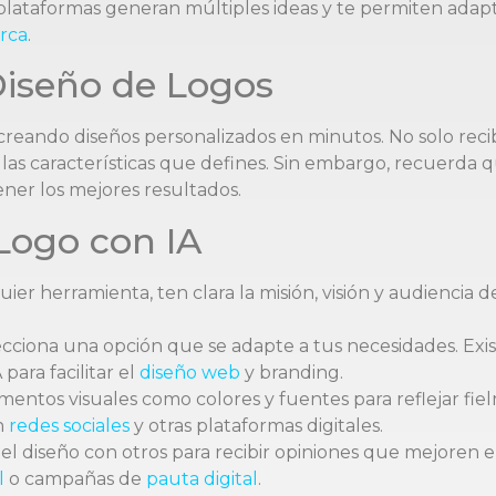
 plataformas generan múltiples ideas y te permiten adapt
rca
.
Diseño de Logos
creando diseños personalizados en minutos. No solo recib
as características que defines. Sin embargo, recuerda qu
ener los mejores resultados.
Logo con IA
uier herramienta, ten clara la misión, visión y audiencia
elecciona una opción que se adapte a tus necesidades. Ex
para facilitar el
diseño web
y branding.
ementos visuales como colores y fuentes para reflejar fi
n
redes sociales
y otras plataformas digitales.
el diseño con otros para recibir opiniones que mejoren el
l
o campañas de
pauta digital
.