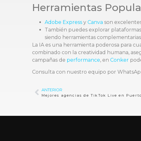
Herramientas Popula
Adobe Express
y
Canva
son excelentes 
También puedes explorar plataforma
siendo herramientas complementarias 
La IA es una herramienta poderosa para cu
combinado con la creatividad humana, asegu
campañas de
performance
, en
Conker
pode
Consulta con nuestro equipo por WhatsAp
ANTERIOR
Mejores agencias de TikTok Live en Puert