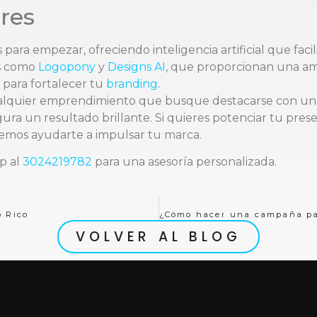
res
para empezar, ofreciendo inteligencia artificial que facili
s como
Logopony
y
Designs AI
, que proporcionan una amp
para fortalecer tu
branding
.
alquier emprendimiento que busque destacarse con un log
ra un resultado brillante. Si quieres potenciar tu prese
mos ayudarte a impulsar tu marca.
p al
3024219782
para una asesoría personalizada.
o Rico
VOLVER AL BLOG