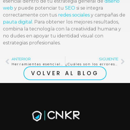
esencial dentro de tu estrategia general de
diseño
web
y puede potenciar tu
SEO
si se integra
correctamente con tus
redes sociales
y campañas de
pauta digital
. Para obtener los mejores resultados,
combina la tecnología con la creatividad humana y
no dudes en apoyar tu identidad visual con
estrategias profesionales.
ANTERIOR
SIGUIENTE
Herramientas esenciales de AEO para concesionarios automotrices en 2026
¿Cuáles son los errores garrafales al diseñar un sitio web?
VOLVER AL BLOG