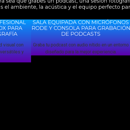
Ya sea que grabes un podcast, una sesión fotográf
 el ambiente, la acústica y el equipo perfecto par
FESIONAL
SALA EQUIPADA CON MICRÓFONOS
OX PARA
RODE Y CONSOLA PARA GRABACIÓ
GRAFÍA
DE PODCASTS
d visual con
Graba tu podcast con audio nítido en un entorno
versátiles y
diseñado para la mejor experiencia.