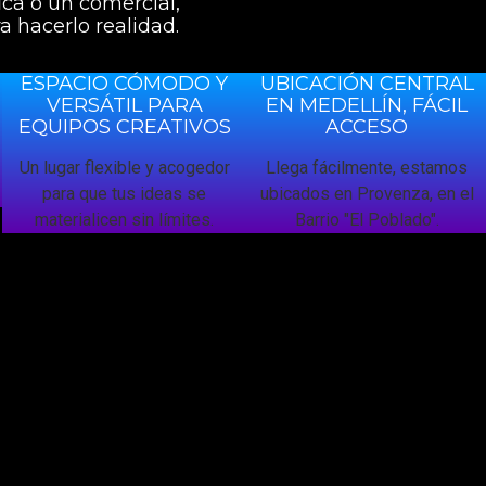
ica o un comercial,
a hacerlo realidad.
ESPACIO CÓMODO Y
UBICACIÓN CENTRAL
N
VERSÁTIL PARA
EN MEDELLÍN, FÁCIL
EQUIPOS CREATIVOS
ACCESO
Un lugar flexible y acogedor
Llega fácilmente, estamos
para que tus ideas se
ubicados en Provenza, en el
materialicen sin límites.
Barrio "El Poblado".