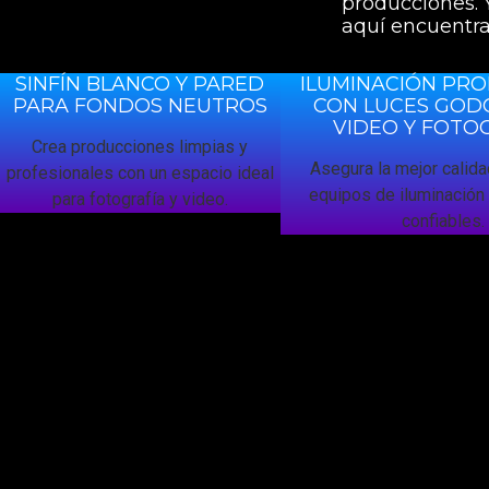
producciones. 
aquí encuentras
SINFÍN BLANCO Y PARED
ILUMINACIÓN PRO
PARA FONDOS NEUTROS
CON LUCES GOD
VIDEO Y FOTO
Crea producciones limpias y
Asegura la mejor calida
profesionales con un espacio ideal
equipos de iluminación 
para fotografía y video.
confiables.