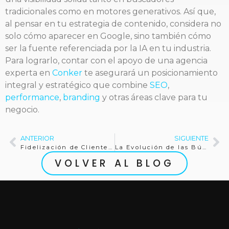
tradicionales como en motores generativos. Así que,
al pensar en tu estrategia de contenido, considera no
solo cómo aparecer en Google, sino también cómo
ser la fuente referenciada por la IA en tu industria.
Para lograrlo, contar con el apoyo de una agencia
experta en
Conker
te asegurará un posicionamiento
integral y estratégico que combine
SEO
,
performance
,
branding
y otras áreas clave para tu
negocio.
ANTERIOR
SIGUIENTE
Fidelización de Clientes: Guía Práctica para Retención Efectiva
La Evolución de las Búsquedas por Voz hacia la Inteligencia Artificial
VOLVER AL BLOG