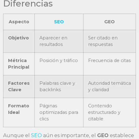
Diferencias
Aspecto
SEO
GEO
Objetivo
Aparecer en
Ser citado en
resultados
respuestas
Métrica
Posición y tráfico
Frecuencia de citas
Principal
Factores
Palabras clave y
Autoridad temática
Clave
backlinks
y claridad
Formato
Páginas
Contenido
Ideal
optimizadas para
estructurado y
clics
citable
Aunque el
SEO
aún es importante, el
GEO
establece