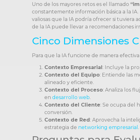
Uno de los mayores retos es el llamado
“im
constantemente información básica a la IA. 
valiosas que la IA podría ofrecer si tuviera
de la IA puede llevar a recomendaciones ir
Cinco Dimensiones C
Para que la IA funcione de manera efectiv
Contexto Empresarial
: Incluye la pr
Contexto del Equipo
: Entiende las m
alineado y eficiente.
Contexto del Proceso
: Analiza los 
en
desarrollo web
.
Contexto del Cliente
: Se ocupa del h
conversión.
Contexto de Red
: Aprovecha la inte
estrategia de
networking empresarial
.
Preguntas para Evalu