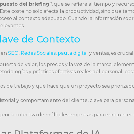
puesto del briefing”
, que se refiere al tiempo y recur
Este coste no solo afecta la productividad, sino que ta
 acceso al contexto adecuado. Cuando la información sobre
relevantes.
lave de Contexto
a en
SEO
,
Redes Sociales
,
pauta digital
y ventas, es crucia
opuesta de valor, los precios y la voz de la marca, elem
etodologías y prácticas efectivas reales del personal, b
flujos de trabajo y qué hace que un proyecto sea prioriza
istorial y comportamiento del cliente, clave para personal
ligencia colectiva de múltiples empresas para enriquecer
ar Plataformas de IA