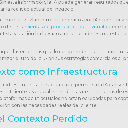
 Sin esta información, la IA puede generar resultados que
r la realidad actual del negocio.
comunes: envían correos generados por IA que nunca rec
eso de
herramientas de producción audiovisual
puede lle
 Esta situación ha llevado a muchos líderes a cuestionar l
y aquellas empresas que lo comprenden obtendrán una ve
zar el uso de la IA en sus estrategias comerciales al 
xto como Infraestructura
ad; es una infraestructura que permite a la IA dar sent
s suficiente; es crucial entender las razones detrás de e
taformas de IA actuales no están equipadas para captura
xión con las necesidades reales del cliente.
el Contexto Perdido