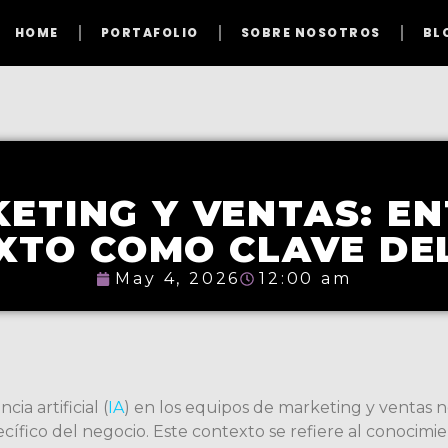
HOME
PORTAFOLIO
SOBRE NOSOTROS
BL
KETING Y VENTAS: E
XTO COMO CLAVE DEL
May 4, 2026
12:00 am
ia artificial (
IA
) en los equipos de marketing y ventas 
cífico del negocio. Este contexto se refiere al conocimi