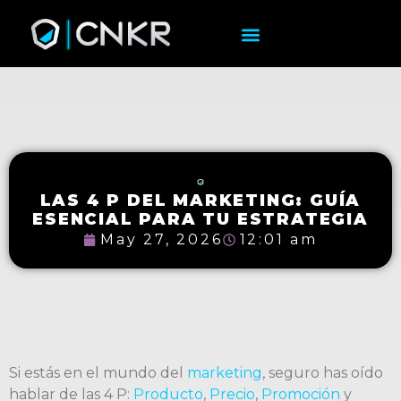
LAS 4 P DEL MARKETING: GUÍA
ESENCIAL PARA TU ESTRATEGIA
May 27, 2026
12:01 am
Si estás en el mundo del
marketing
, seguro has oído
hablar de las 4 P:
Producto
,
Precio
,
Promoción
y