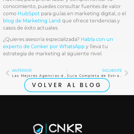
conocimiento, puedes consultar fuentes de valor
como
HubSpot
para guías en marketing digital, o el
blog de Marketing Land
que ofrece tendencias y
casos de éxito actuales.
¿Quieres asesoría especializada?
Habla con un
experto de Conker por WhatsApp
y lleva tu
estrategia de marketing al siguiente nivel.
ANTERIOR
SIGUIENTE
Las Mejores Agencias de Marketing de Influencers en Paraguay
Guía Completa de Estrategias de Marketing: Ejemplos y Consejos Prácticos
VOLVER AL BLOG