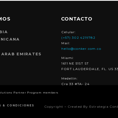
MOS
CONTACTO
BIA
Celular:
(+57) 302 4219782
INICANA
Mail:
hello@conker.com.co
 ARAB EMIRATES
Miami:
1611 NE 51ST ST
FORT LAUDERDALE, FL. US 3
Medellín:
Cra 33 #7A- 24
olutions Partner Program members
S & CONDICIONES
Copyright – Created By Estrategia Con