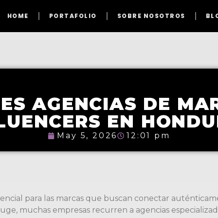
HOME
PORTAFOLIO
SOBRE NOSOTROS
BL
ES AGENCIAS DE MA
LUENCERS EN HOND
May 5, 2026
12:01 pm
sencial para las marcas que buscan conectar auténticame
uge, muchas empresas recurren a agencias especializada