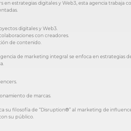
 en estrategias digitales y Web3, esta agencia trabaja c
entadas.
yectos digitales y Web3.
olaboraciones con creadores.
tión de contenido.
gencia de marketing integral se enfoca en estrategias de 
a.
uencers.
ionamiento de marcas.
a su filosofía de “Disruption®” al marketing de influenc
con su público.