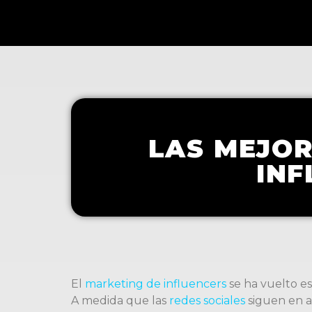
LAS MEJOR
INF
El
marketing de influencers
se ha vuelto e
A medida que las
redes sociales
siguen en a