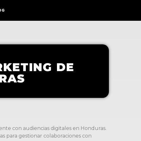
OG
RKETING DE
URAS
nte con audiencias digitales en Honduras.
s para gestionar colaboraciones con