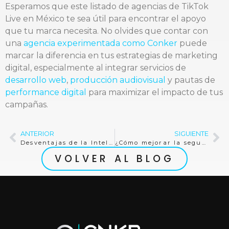
Esperamos que este listado de agencias de TikTok
Live en México te sea útil para encontrar el apoyo
que tu marca necesita. No olvides que contar con
una
agencia experimentada como Conker
puede
marcar la diferencia en tus estrategias de marketing
digital, especialmente al integrar servicios de
desarrollo web
,
producción audiovisual
y pautas de
performance digital
para maximizar el impacto de tus
campañas.
ANTERIOR
SIGUIENTE
Desventajas de la Inteligencia Artificial: Aprendiendo a Navegar sus Retos
¿Cómo mejorar la seguridad del sitio web?
VOLVER AL BLOG