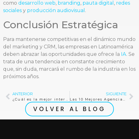
como
desarrollo web
,
branding
,
pauta digital
,
redes
sociales
y
producción audiovisual
.
Conclusión Estratégica
Para mantenerse competitivas en el dinámico mundo
del marketing y CRM, las empresas en Latinoamérica
deben abrazar las oportunidades que ofrece la
IA
. Se
trata de una tendencia en constante crecimiento
que, sin duda, marcará el rumbo de la industria en los
próximos años.
ANTERIOR
SIGUIENTE
¿Cuál es la mejor interacción en Instagram?
Las 10 Mejores Agencias de Social Media en Nicaragua
VOLVER AL BLOG