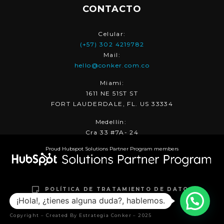
CONTACTO
Celular:
(+57) 302 4219782
Mail:
hello@conker.com.co
Miami:
1611 NE 51ST ST
FORT LAUDERDALE, FL. US 33334
Medellín:
Cra 33 #7A- 24
Proud Hubspot Solutions Partner Program members
POLÍTICA DE TRATAMIENTO DE DATOS
TÉRMINOS & CONDICIONES
¡Hola!, ¿tienes alguna duda?, hablemos.
Copyright – Created By Estrategia Conker – 2025