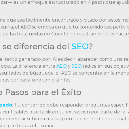
nalizar— es un enfoque estructurado en 4 pasos que ayu
ra que sea fácilmente encontrado y citado por estos motor
u página, el AEO se enfoca en que tu contenido sea parte 
 de las búsquedas en Google no resultan en clics hacia s
 se diferencia del
SEO
?
l texto generado por IA; es decir, aparecer como una re
ocio. La diferencia entre
AEO
y
SEO
radica en sus objeti
resultados de búsqueda, el AEO se concentra en la menci
adas por cada uno son distintas.
o Pasos para el Éxito
izado
: Tu contenido debe responder preguntas específic
verificables que faciliten su extracción por parte de la I
Implementar schema markup en tu contenido es crucial par
ta que busca el usuario.