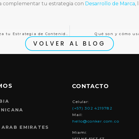
era complementar tu estrategia con
Desarrollo de Marca
,
Descubre el Programmatic SEO: Automatiza tu Estrategia de Contenidos
Qué son y cómo us
VOLVER AL BLOG
MOS
CONTACTO
BIA
Celular:
(+57) 302 4219782
INICANA
Mail:
hello@conker.com.co
 ARAB EMIRATES
Miami:
1611 NE 51ST ST