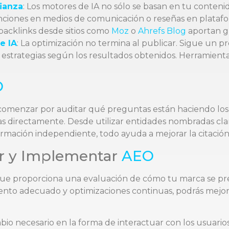
ianza
: Los motores de IA no sólo se basan en tu conteni
iones en medios de comunicación o reseñas en platafo
 backlinks desde sitios como
Moz
o
Ahrefs Blog
aportan gr
e IA
: La optimización no termina al publicar. Sigue un 
s estrategias según los resultados obtenidos. Herramie
O
comenzar por auditar qué preguntas están haciendo los 
 directamente. Desde utilizar entidades nombradas clar
ación independiente, todo ayuda a mejorar la citación 
ir y Implementar
AEO
que proporciona una evaluación de cómo tu marca se pre
ento adecuado y optimizaciones continuas, podrás mejorar 
io necesario en la forma de interactuar con los usuarios 