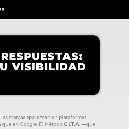
OG
 RESPUESTAS:
U VISIBILIDAD
ue las marcas aparezcan en plataformas
ta que en Google. El Método
C.I.T.A.
—que