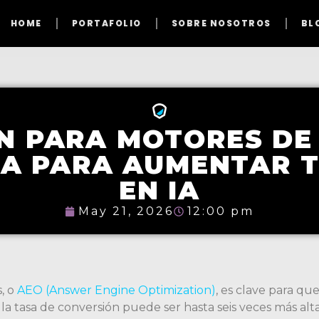
HOME
PORTAFOLIO
SOBRE NOSOTROS
BL
N PARA MOTORES DE
A PARA AUMENTAR T
EN IA
May 21, 2026
12:00 pm
, o
AEO (Answer Engine Optimization)
, es clave para q
la tasa de conversión puede ser hasta seis veces más al