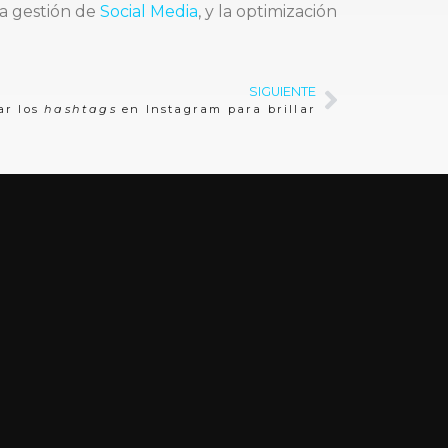
 la gestión de
Social Media
, y la optimización
SIGUIENTE
ar los
hashtags
en Instagram para brillar