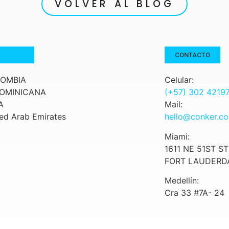
VOLVER AL BLOG
CTAMOS
CONTACTO
OMBIA
Celular:
DOMINICANA
(+57) 302 4219
A
Mail:
ed Arab Emirates
hello@conker.c
Miami:
1611 NE 51ST ST
FORT LAUDERDA
Medellín:
Cra 33 #7A- 24