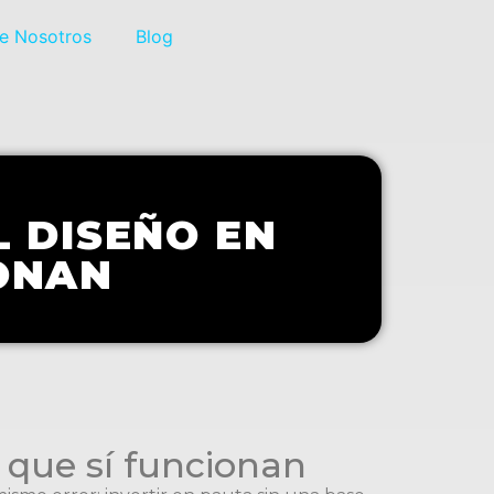
e Nosotros
Blog
L DISEÑO EN
ONAN
s que sí funcionan