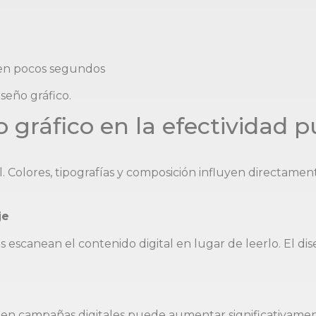
 en pocos segundos
seño gráfico.
 gráfico en la efectividad pu
. Colores, tipografías y composición influyen directamen
je
os escanean el contenido digital en lugar de leerlo. El di
l en campañas digitales puede aumentar significativame