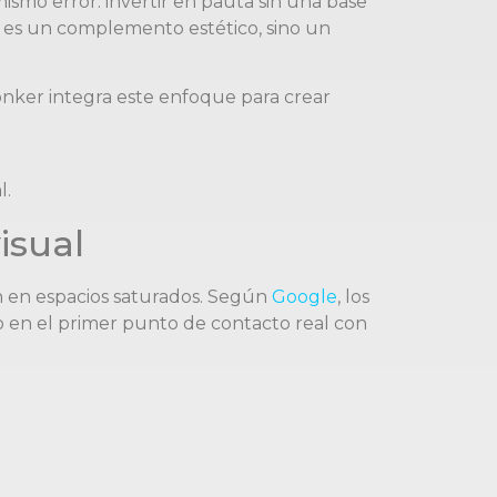
mo error: invertir en pauta sin una base
o es un complemento estético, sino un
Conker integra este enfoque para crear
isual
n en espacios saturados. Según
Google
, los
o en el primer punto de contacto real con