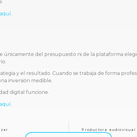
e
aquí
.
e únicamente del presupuesto ni de la plataforma eleg
io.
rategia y el resultado. Cuando se trabaja de forma profes
una inversión medible.
ad digital funcione.
aquí
.
izar
Productora audiovisual