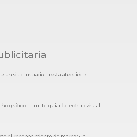
blicitaria
te en si un usuario presta atención o
seño gráfico permite guiar la lectura visual
nte el reconocimiento de marca y la