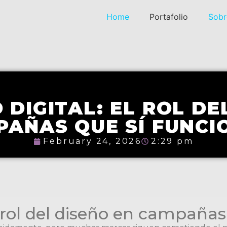
Home
Portafolio
Sobr
 DIGITAL: EL ROL DE
PAÑAS QUE SÍ FUNCI
February 24, 2026
2:29 pm
el rol del diseño en campaña