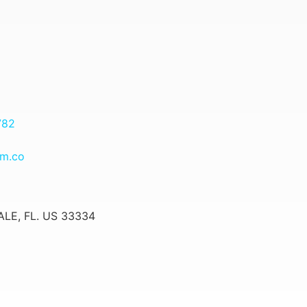
782
om.co
LE, FL. US 33334