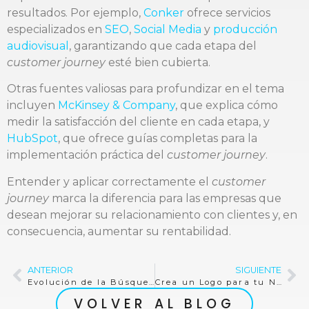
resultados. Por ejemplo,
Conker
ofrece servicios
especializados en
SEO
,
Social Media
y
producción
audiovisual
, garantizando que cada etapa del
customer journey
esté bien cubierta.
Otras fuentes valiosas para profundizar en el tema
incluyen
McKinsey & Company
, que explica cómo
medir la satisfacción del cliente en cada etapa, y
HubSpot
, que ofrece guías completas para la
implementación práctica del
customer journey
.
Entender y aplicar correctamente el
customer
journey
marca la diferencia para las empresas que
desean mejorar su relacionamiento con clientes y, en
consecuencia, aumentar su rentabilidad.
ANTERIOR
SIGUIENTE
Evolución de la Búsqueda: Del Asistente de Voz a los Motores de IA
Crea un Logo para tu Negocio con Inteligencia Artificial: Guía Práctica
VOLVER AL BLOG