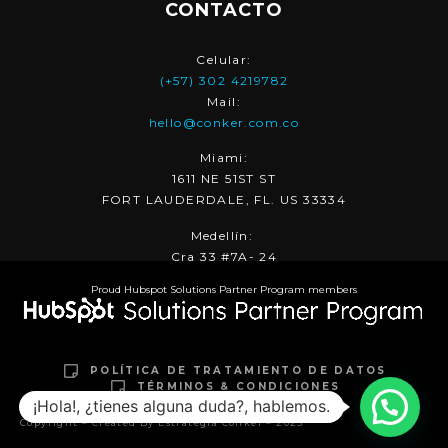
CONTACTO
Celular:
(+57) 302 4219782
Mail:
hello@conker.com.co
Miami:
1611 NE 51ST ST
FORT LAUDERDALE, FL. US 33334
Medellín:
Cra 33 #7A- 24
Proud Hubspot Solutions Partner Program members
POLÍTICA DE TRATAMIENTO DE DATOS
TÉRMINOS & CONDICIONES
¡Hola!, ¿tienes alguna duda?, hablemos.
Copyright – Created By Estrategia Conker – 2025