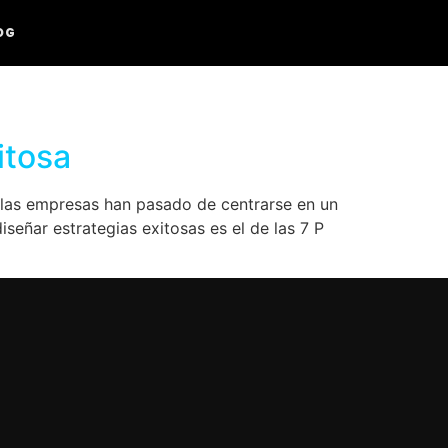
OG
itosa
y las empresas han pasado de centrarse en un
señar estrategias exitosas es el de las 7 P