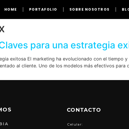
HOME
PORTAFOLIO
SOBRE NOSOTROS
BL
x
 Claves para una estrategia ex
tegia exitosa El marketing ha evolucionado con el tiempo 
ntado al cliente. Uno de los modelos más efectivos para di
MOS
CONTACTO
BIA
Celular: