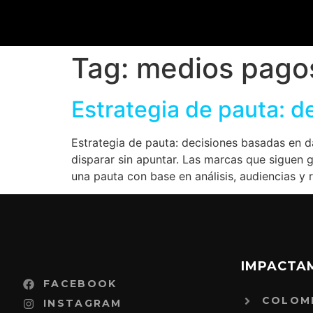
Tag:
medios pago
Estrategia de pauta: d
Estrategia de pauta: decisiones basadas en d
disparar sin apuntar. Las marcas que siguen g
una pauta con base en análisis, audiencias y 
IMPACTA
FACEBOOK
COLOM
INSTAGRAM