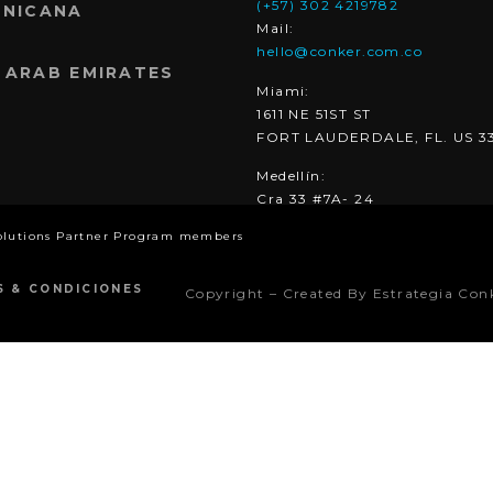
(+57) 302 4219782
INICANA
Mail:
hello@conker.com.co
 ARAB EMIRATES
Miami:
1611 NE 51ST ST
FORT LAUDERDALE, FL. US 3
Medellín:
Cra 33 #7A- 24
olutions Partner Program members
S & CONDICIONES
Copyright – Created By Estrategia Con