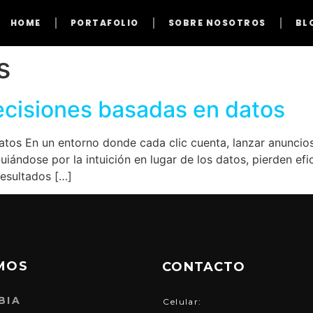
HOME
PORTAFOLIO
SOBRE NOSOTROS
BL
s
ecisiones basadas en datos
atos En un entorno donde cada clic cuenta, lanzar anuncios
uiándose por la intuición en lugar de los datos, pierden ef
resultados […]
MOS
CONTACTO
BIA
Celular: