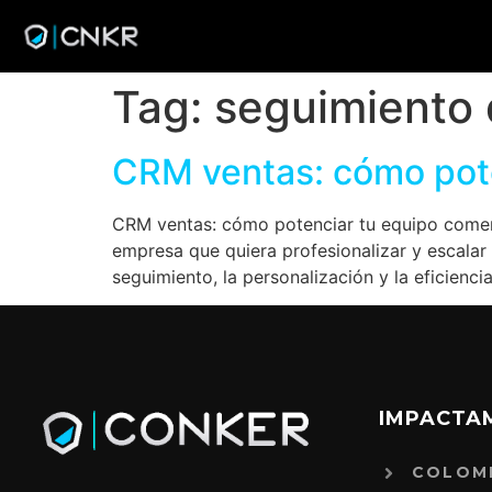
Tag:
seguimiento 
CRM ventas: cómo pote
CRM ventas: cómo potenciar tu equipo comerc
empresa que quiera profesionalizar y escalar
seguimiento, la personalización y la eficienc
IMPACTA
COLOM