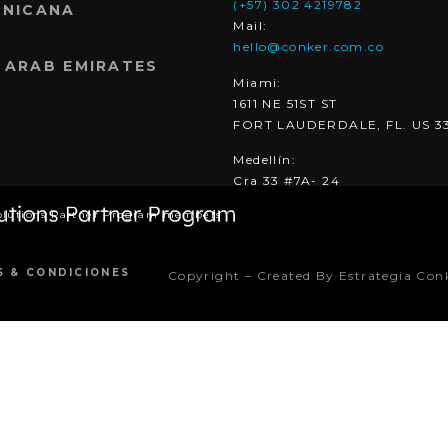
(+57) 302 4219782
INICANA
Mail:
hello@conker.com.co
 ARAB EMIRATES
Miami:
1611 NE 51ST ST
FORT LAUDERDALE, FL. US 3
Medellín:
Cra 33 #7A- 24
olutions Partner Program members
S & CONDICIONES
Copyright – Created By Estrategia Con