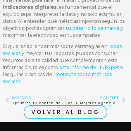
Finalmente, para sacar el máximo provecho de tus
indicadores digitales
, es fundamental que el
equipo sepa interpretar la data y no solo acumular
datos. Al entender qué métricas importan según los
objetivos, podrás optimizar
tu desarrollo de marca
y
maximizar la efectividad en tus campañas.
Si quieres aprender más sobre estrategias en
redes
sociales
y mejorar tus reportes, puedes consultar
recursos de alta calidad que complementan esta
información, tales como
este informe de HubSpot
o
las guías prácticas de
Hootsuite sobre métricas
sociales
.
ANTERIOR
SIGUIENTE
Optimiza tu contenido para la IA: Estrategias clave
Las 10 Mejores Agencias de Marketing Digital en Nicaragua
VOLVER AL BLOG