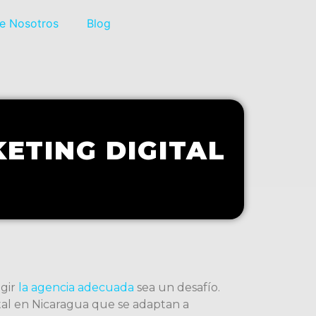
e Nosotros
Blog
ETING DIGITAL
egir
la agencia adecuada
sea un desafío.
ital en Nicaragua que se adaptan a