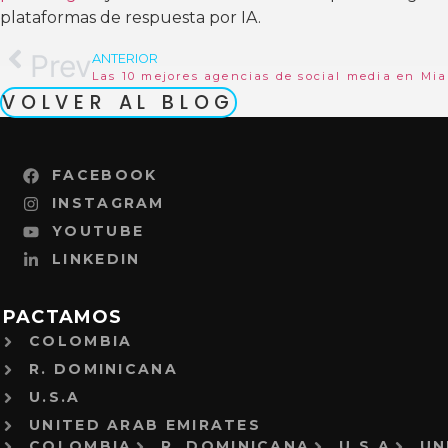
plataformas de respuesta por IA.
Prev
ANTERIOR
Las 10 mejores agencias de social media en Mi
VOLVER AL BLOG
FACEBOOK
INSTAGRAM
YOUTUBE
LINKEDIN
MPACTAMOS
COLOMBIA
R. DOMINICANA
U.S.A
UNITED ARAB EMIRATES
COLOMBIA
R. DOMINICANA
U.S.A
UN