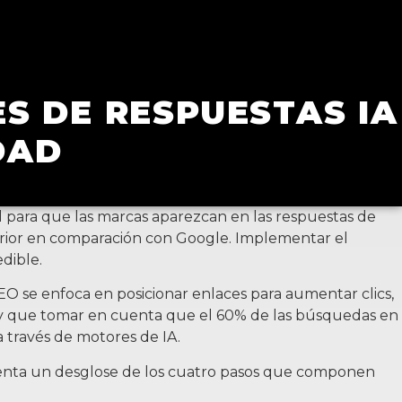
S DE RESPUESTAS IA
DAD
al para que las marcas aparezcan en las respuestas de
perior en comparación con Google. Implementar el
dible.
EO se enfoca en posicionar enlaces para aumentar clics,
ay que tomar en cuenta que el 60% de las búsquedas en
a través de motores de IA.
esenta un desglose de los cuatro pasos que componen