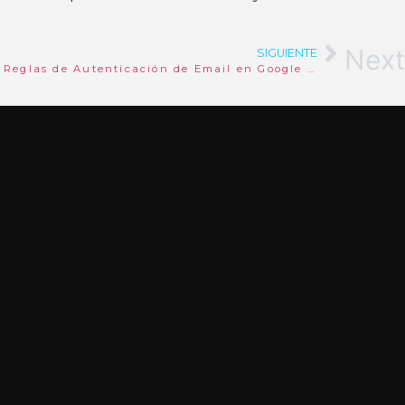
Next
SIGUIENTE
Cómo Adecuarse a las Nuevas Reglas de Autenticación de Email en Google y Yahoo