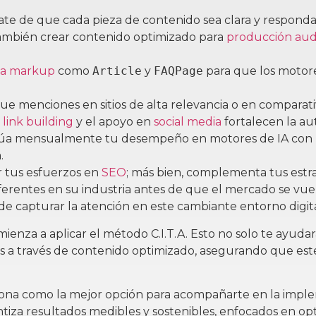
ate de que cada pieza de contenido sea clara y responda 
también crear contenido optimizado para
producción aud
a markup
como
Article
y
FAQPage
para que los motore
gue menciones en sitios de alta relevancia o en comparativ
 link building
y el apoyo en
social media
fortalecen la au
lúa mensualmente tu desempeño en motores de IA con
.
r tus esfuerzos en
SEO
; más bien, complementa tus estr
eferentes en su industria antes de que el mercado se vue
e capturar la atención en este cambiante entorno digit
enza a aplicar el método C.I.T.A. Esto no solo te ayudará 
es a través de contenido optimizado, asegurando que es
iona como la mejor opción para acompañarte en la imp
ntiza resultados medibles y sostenibles, enfocados en op