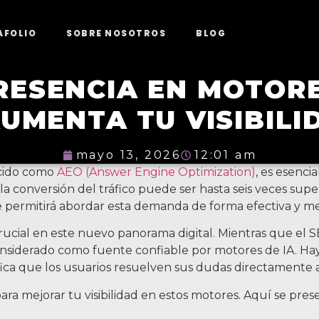
AFOLIO
SOBRE NOSOTROS
BLOG
PRESENCIA EN MOTORE
AUMENTA TU VISIBILI
mayo 13, 2026
12:01 am
ocido como
AEO (Answer Engine Optimization)
, es esenci
 la conversión del tráfico puede ser hasta seis veces su
te permitirá abordar esta demanda de forma efectiva y me
rucial en este nuevo panorama digital. Mientras que el S
onsiderado como fuente confiable por motores de IA. H
nifica que los usuarios resuelven sus dudas directamente 
ara mejorar tu visibilidad en estos motores. Aquí se pr