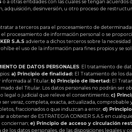
S
o a otras entidades con las cuales se tengan acuerdos 
, adquisición, desinversión, u otro proceso de restructur
ratar a terceros para el procesamiento de determinada
 el procesamiento de información personal o se proporci
KER S.A.S
advierte a dichos terceros sobre la necesida
híbe el uso de la información para fines propios y se sol
AMIENTO DE DATOS PERSONALES
: El tratamiento de da
ipios:
a) Principio de finalidad:
El Tratamiento de los d
r informada al Titular;
b) Principio de libertad:
El Trata
rmado del Titular. Los datos personales no podrán ser ob
 legal o judicial que releve el consentimiento;
c) Princ
 ser veraz, completa, exacta, actualizada, comprobable 
pletos, fraccionados o que induzcan a error;
d) Principi
ular a obtener de ESTRATEGIA CONKER S.A.S en cualquier
e conciernan;
e) Principio de acceso y circulación res
 de los datos personales, de las disposiciones legales y c