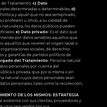
o de Tratamiento;
c) Dato
turales determinadas o determinables;
d)
 Política y aquel que no sea semiprivado,
 su profesión u oficio, a su calidad de
u naturaleza, los datos públicos pueden
ficiales;
e) Dato privado:
Es el dato que
ntiende por datos sensibles aquellos que
o aquellos que revelen el origen racial o
os, organizaciones sociales, de derechos
 y garantías de partidos políticos de
argado del Tratamiento:
Persona natural
 datos personales por cuenta del
pública o privada, que por sí misma o en
na natural cuyos datos personales sean
atos personales, tales como la recolección,
AMIENTO DE LOS MISMOS:
ESTRATEGIA
al existente con sus clientes, proveedores y
roductos requeridos por sus