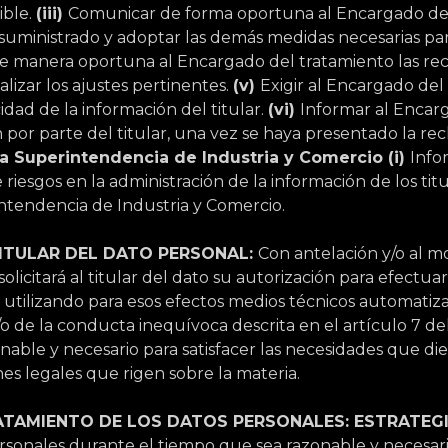
ible.
(iii)
Comunicar de forma oportuna al Encargado del
suministrado y adoptar las demás medidas necesarias par
e manera oportuna al Encargado del tratamiento las recti
lizar los ajustes pertinentes.
(v)
Exigir al Encargado de
idad de la información del titular.
(vi)
Informar al Encar
por parte del titular, una vez se haya presentado la rec
a Superintendencia de Industria y Comercio (i)
Info
 riesgos en la administración de la información de los tit
ntendencia de Industria y Comercio.
TITULAR DEL DATO PERSONAL:
Con antelación y/o al m
citará al titular del dato su autorización para efectuar
ato, utilizando para esos efectos medios técnicos automatiz
o de la conducta inequívoca descrita en el artículo 7 de
onable y necesario para satisfacer las necesidades que die
nes legales que rigen sobre la materia.
ATAMIENTO DE LOS DATOS PERSONALES:
ESTRATEGI
ersonales durante el tiempo que sea razonable y necesar