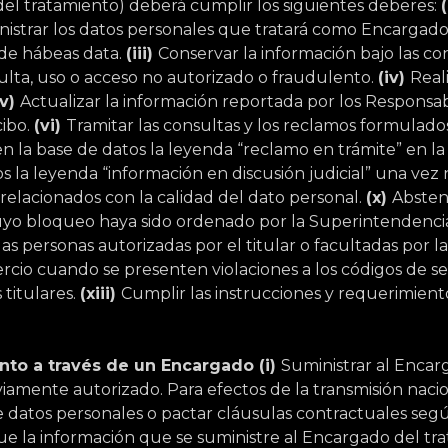
el tratamiento) deberá cumplir los siguientes deberes:
nistrar los datos personales que tratará como Encargad
 de hábeas data.
(iii)
Conservar la información bajo las co
ulta, uso o acceso no autorizado o fraudulento.
(iv)
Real
(v)
Actualizar la información reportada por los Responsab
cibo.
(vi)
Tramitar las consultas y los reclamos formulados
en la base de datos la leyenda “reclamo en trámite” en l
os la leyenda “información en discusión judicial” una vez 
relacionados con la calidad del dato personal.
(x)
Absten
 cuyo bloqueo haya sido ordenado por la Superintendenci
s personas autorizadas por el titular o facultadas por la
cio cuando se presenten violaciones a los códigos de seg
 titulares.
(xiii)
Cumplir las instrucciones y requerimien
nto a través de un Encargado (i)
Suministrar al Encar
amente autorizado. Para efectos de la transmisión nacio
e datos personales o pactar cláusulas contractuales segú
ue la información que se suministre al Encargado del tra