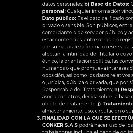
datos personales;
b) Base de Datos:
personal:
Cualquier información vinc
Dato público:
Es el dato calificado c
privado o sensible. Son públicos, entre o
comerciante o de servidor público y a
estar contenidos, entre otros, en regis
por su naturaleza íntima o reservada só
afectan la intimidad del Titular o cuy
étnico, la orientación política, las conv
humanos o que promueva intereses de c
oposición, así como los datos relativos a
o jurídica, pública o privada, que por 
Responsable del Tratamiento;
h) Res
asocio con otros, decida sobre la base 
objeto de Tratamiento;
j) Tratamient
almacenamiento, uso, circulación o su
FINALIDAD CON LA QUE SE EFECT
CONKER S.A.S
podrá hacer uso de los
trabajadores, incluida el pago de obli