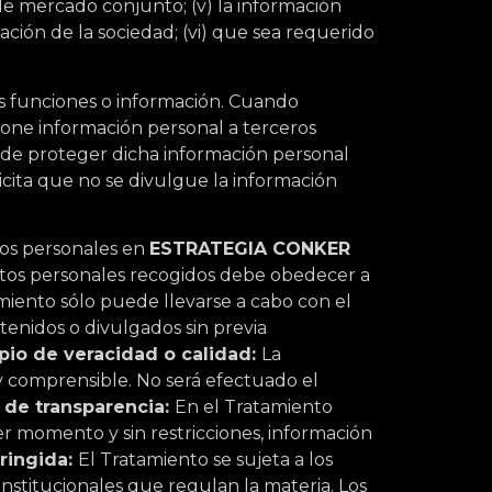
de mercado conjunto; (v) la información
ación de la sociedad; (vi) que sea requerido
s funciones o información. Cuando
one información personal a terceros
d de proteger dicha información personal
icita que no se divulgue la información
tos personales en
ESTRATEGIA CONKER
atos personales recogidos debe obedecer a
miento sólo puede llevarse a cabo con el
tenidos o divulgados sin previa
ipio de veracidad o calidad:
La
y comprensible. No será efectuado el
o de transparencia:
En el Tratamiento
 momento y sin restricciones, información
tringida:
El Tratamiento se sujeta a los
onstitucionales que regulan la materia. Los