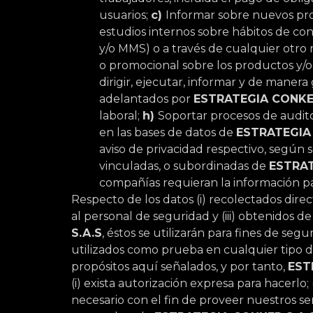
usuarios;
c)
Informar sobre nuevos pro
estudios internos sobre hábitos de c
y/o MMS) o a través de cualquier otro 
o promocional sobre los productos y/o s
dirigir, ejecutar, informar y de maner
adelantados por
ESTRATEGIA CONKE
laboral;
h)
Soportar procesos de audito
en las bases de datos de
ESTRATEGIA
aviso de privacidad respectivo, según s
vinculadas, o subordinadas de
ESTRAT
compañías requieran la información par
Respecto de los datos (i) recolectados dir
al personal de seguridad y (iii) obtenidos d
S.A.S
, éstos se utilizarán para fines de seg
utilizados como prueba en cualquier tipo de
propósitos aquí señalados, y por tanto,
EST
(i) exista autorización expresa para hacerlo; 
necesario con el fin de proveer nuestros ser