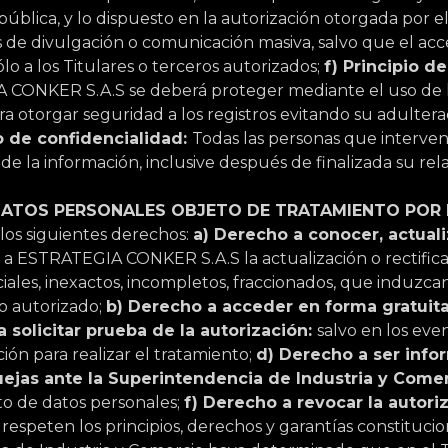
pública, y lo dispuesto en la autorización otorgada por el
s de divulgación o comunicación masiva, salvo que el ac
lo a los Titulares o terceros autorizados;
f) Principio d
 CONKER S.A.S se deberá proteger mediante el uso de l
ra otorgar seguridad a los registros evitando su adultera
io de confidencialidad:
Todas las personas que interve
 de la información, inclusive después de finalizada su re
DATOS PERSONALES OBJETO DE TRATAMIENTO POR
 los siguientes derechos:
a) Derecho a conocer, actualiz
e a ESTRATEGIA CONKER S.A.S la actualización o rectific
rciales, inexactos, incompletos, fraccionados, que induzca
o autorizado;
b) Derecho a acceder en forma gratuit
 solicitar prueba de la autorización:
salvo en los eve
ción para realizar el tratamiento;
d) Derecho a ser info
uejas ante la Superintendencia de Industria y Come
to de datos personales;
f) Derecho a revocar la autoriz
espeten los principios, derechos y garantías constitucion