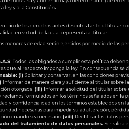
a de Industria y Comercio haya determinado que en e
a ley y a la Constitución
.
jercicio de los derechos antes descritos tanto el titular
alidad en virtud de la cual representa al titular.
os menores de edad serán ejercidos por medio de las pe
.A.S
: Todos los obligados a cumplir esta política de
res que al respecto imponga la ley. En consecuencia se d
sable: (i)
Solicitar y conservar, en las condiciones previs
i)
Informar de manera clara y suficiente al titular sobre l
zación otorgada.
(iii)
Informar a solicitud del titular sobre
 y reclamos formulados en los términos señalados en la p
idad y confidencialidad en los términos establecidos en la
guridad necesarias para impedir su adulteración, pérdida
ación cuando sea necesario.
(viii)
Rectificar los datos pe
do del tratamiento de datos personales.
Si realiza