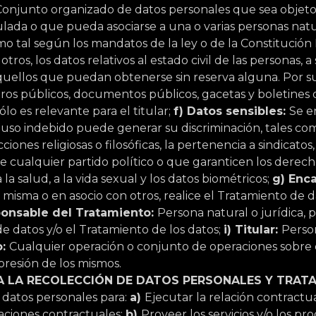
Conjunto organizado de datos personales que sea objet
ulada o que pueda asociarse a una o varias personas na
omo tal según los mandatos de la ley o de la Constitución
tros, los datos relativos al estado civil de las personas, a
quellos que puedan obtenerse sin reserva alguna. Por s
tros públicos, documentos públicos, gacetas y boletines o
lo es relevante para el titular;
f) Datos sensibles:
Se e
o uso indebido puede generar su discriminación, tales com
icciones religiosas o filosóficas, la pertenencia a sindicat
ualquier partido político o que garanticen los derechos
 la salud, a la vida sexual y los datos biométricos;
g) Enc
sí misma o en asocio con otros, realice el Tratamiento de
ponsable del Tratamiento:
Persona natural o jurídica, 
de datos y/o el Tratamiento de los datos;
i) Titular:
Perso
o:
Cualquier operación o conjunto de operaciones sobre d
presión de los mismos.
ÚA LA RECOLECCIÓN DE DATOS PERSONALES Y TRAT
 datos personales para:
a)
Ejecutar la relación contractu
gaciones contractuales;
b)
Proveer los servicios y/o los p