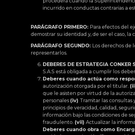
procederá cuando la Superintendenci
incurrido en conductas contrarias a est
PARÁGRAFO PRIMERO:
Para efectos del e
demostrar su identidad y, de ser el caso, la c
PARÁGRAFO SEGUNDO:
Los derechos de l
representarlos.
DEBERES DE
ESTRATEGIA CONKER S
S.A.S está obligada a cumplir los debe
Deberes cuando actúa como respon
autorización otorgada por el titular.
(i
que le asisten por virtud de la autori
personales
(iv)
Tramitar las consultas
principios de veracidad, calidad, segur
información bajo las condiciones de se
fraudulento.
(vii)
Actualizar la inform
Deberes cuando obra como Encarga