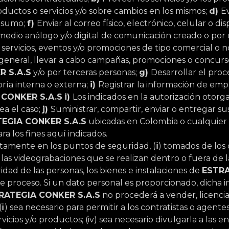
ductos o servicios y/o sobre cambios en los mismos;
d)
Ev
onsumo;
f)
Enviar al correo físico, electrónico, celular o d
medio análogo y/o digital de comunicación creado o por c
ervicios, eventos y/o promociones de tipo comercial o no d
a general, llevar a cabo campañas, promociones o concurso
R S.A.S
y/o por terceras personas;
g)
Desarrollar el proc
ría interna o externa;
i)
Registrar la información de empl
 CONKER S.A.S
i)
Los indicados en la autorización otorga
ea el caso;
j)
Suministrar, compartir, enviar o entregar sus
EGIA CONKER S.A.S
ubicadas en Colombia o cualquier 
a los fines aquí indicados.
ectamente en los puntos de seguridad, (ii) tomados de l
e las videograbaciones que se realizan dentro o fuera de 
uridad de las personas, los bienes e instalaciones de
ESTRA
 proceso. Si un dato personal es proporcionado, dicha in
RATEGIA CONKER S.A.S
no procederá a vender, licenciar
(ii) sea necesario para permitir a los contratistas o agente
vicios y/o productos; (iv) sea necesario divulgarla a las