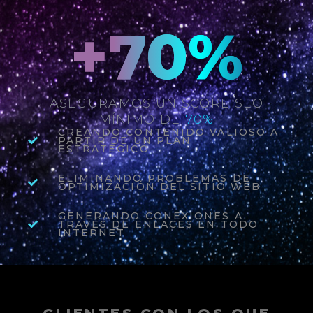
+
70
%
ASEGURAMOS UN SCORE SEO
MÍNIMO DE
70%
CREANDO CONTENIDO VALIOSO A
PARTIR DE UN PLAN
ESTRATÉGICO
ELIMINANDO PROBLEMAS DE
OPTIMIZACIÓN DEL SITIO WEB
GENERANDO CONEXIONES A
TRAVÉS DE ENLACES EN TODO
INTERNET