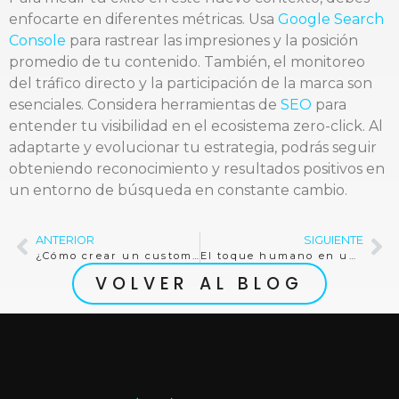
enfocarte en diferentes métricas. Usa
Google Search
Console
para rastrear las impresiones y la posición
promedio de tu contenido. También, el monitoreo
del tráfico directo y la participación de la marca son
esenciales. Considera herramientas de
SEO
para
entender tu visibilidad en el ecosistema zero-click. Al
adaptarte y evolucionar tu estrategia, podrás seguir
obteniendo reconocimiento y resultados positivos en
un entorno de búsqueda en constante cambio.
ANTERIOR
SIGUIENTE
¿Cómo crear un customer journey map?
El toque humano en un mundo de CRM impulsado por IA
VOLVER AL BLOG