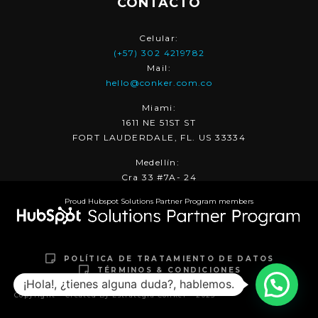
CONTACTO
Celular:
(+57) 302 4219782
Mail:
hello@conker.com.co
Miami:
1611 NE 51ST ST
FORT LAUDERDALE, FL. US 33334
Medellín:
Cra 33 #7A- 24
Proud Hubspot Solutions Partner Program members
POLÍTICA DE TRATAMIENTO DE DATOS
TÉRMINOS & CONDICIONES
¡Hola!, ¿tienes alguna duda?, hablemos.
Copyright – Created By Estrategia Conker – 2025