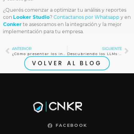
¿Querés comenzar a optimizar tu análisis y reportes
con
Looker Studio
?
Contactanos por Whatsapp
y en
Conker
te asesoramos en la integración y la mejor
implementación para tu empresa.
ANTERIOR
SIGUIENTE
¿Cómo presentar los informes digitales de forma eficaz?
Descubriendo los LLMs: Lo que Debes Saber
VOLVER AL BLOG
FACEBOOK