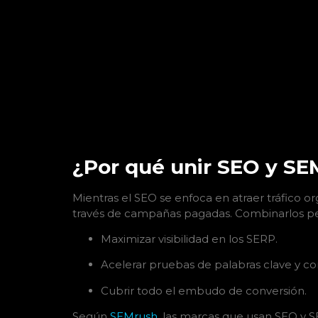
¿Por qué unir SEO y SE
Mientras el SEO se enfoca en atraer tráfico 
través de campañas pagadas. Combinarlos pe
Maximizar visibilidad en los SERP.
Acelerar pruebas de palabras clave y co
Cubrir todo el embudo de conversión.
Según
SEMrush
, las marcas que usan SEO y S