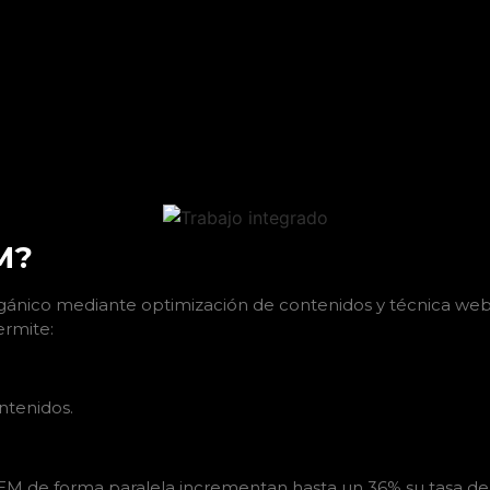
M?
orgánico mediante optimización de contenidos y técnica web
rmite:
ntenidos.
EM de forma paralela incrementan hasta un 36% su tasa de c