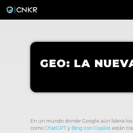
GEO: LA NUEV
En un mundo donde Google aún lidera los 
como
ChatGPT
y
Bing con Copilot
están tra