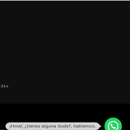
3334
¡Hola!, ¿tienes alguna duda?, hablemos.
ker – 2025