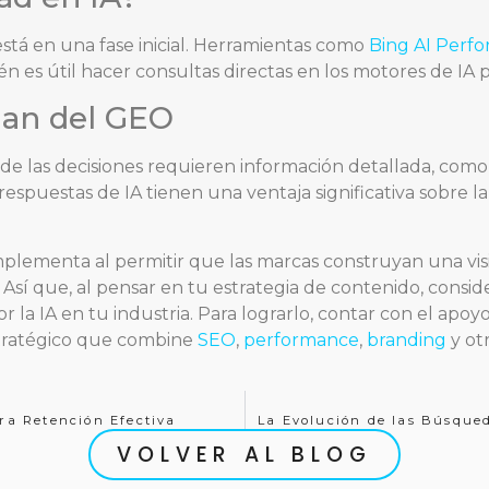
 está en una fase inicial. Herramientas como
Bing AI Perf
es útil hacer consultas directas en los motores de IA pa
ian del GEO
e las decisiones requieren información detallada, como s
respuestas de IA tienen una ventaja significativa sobre
mplementa al permitir que las marcas construyan una vis
Así que, al pensar en tu estrategia de contenido, consi
 la IA en tu industria. Para lograrlo, contar con el ap
stratégico que combine
SEO
,
performance
,
branding
y ot
ara Retención Efectiva
La Evolución de las Búsqueda
VOLVER AL BLOG