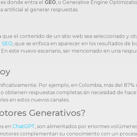
í es donde entra el
GEO
, o Generative Engine Optimizati
 artificial al generar respuestas.
s a que el contenido de un sitio web sea seleccionado y
l
SEO
, que se enfoca en aparecer en los resultados de 
s. En este nuevo escenario, ser mencionado en una respue
Hoy
nificativamente. Por ejemplo, en Colombia, más del 87% d
do obtienen respuestas completas sin necesidad de hacer
bles en estos nuevos canales.
tores Generativos?
os en
ChatGPT
, son alimentados por enormes volúmenes 
tos motores complementan su conocimiento con un proce