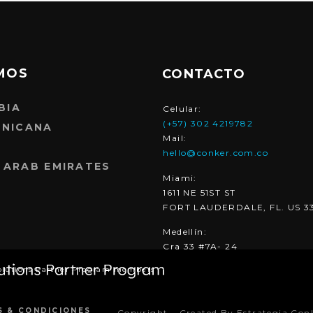
MOS
CONTACTO
BIA
Celular:
(+57) 302 4219782
INICANA
Mail:
hello@conker.com.co
 ARAB EMIRATES
Miami:
1611 NE 51ST ST
FORT LAUDERDALE, FL. US 3
Medellín:
Cra 33 #7A- 24
olutions Partner Program members
S & CONDICIONES
Copyright – Created By Estrategia Con