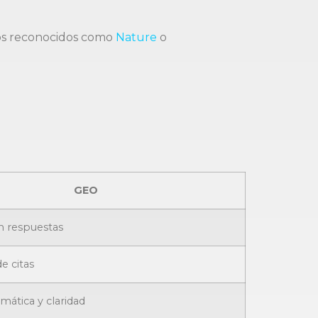
ios reconocidos como
Nature
o
GEO
n respuestas
e citas
mática y claridad