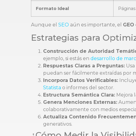
Formato Ideal
Páginas 
Aunque el
SEO
aún es importante, el
GEO
Estrategias para Optimi
Construcción de Autoridad Temáti
ejemplo, si estás en
desarrollo de mar
Respuestas Claras a Preguntas:
Usa 
puedan ser fácilmente extraídas por m
Incorpora Datos Verificables:
Incluye
Statista
o informes del sector.
Estructura Semántica Clara:
Mejora l
Genera Menciones Externas:
Aumenta
colaborativamente con medios especia
Actualiza Contenido Frecuentemen
generativos.
¿Cómo Medir la Visibilid