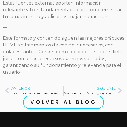
Estas fuentes externas aportan información
relevante y bien fundamentada para complementar
tu conocimiento y aplicar las mejores prácticas.
—
Este formato y contenido siguen las mejores prácticas
HTML sin fragmentos de código innecesarios, con
enlaces tanto a Conker.com.co para potenciar el link
juice, como hacia recursos externos validados,
garantizando su funcionamiento y relevancia para el
usuario.
ANTERIOR
SIGUIENTE
Las herramientas más efectivas de AEO para bufetes en 2026
Marketing Mix: ¿Sigue Siendo Relevante Hoy en Día?
VOLVER AL BLOG