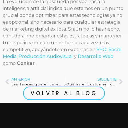
La evolución de la búsqueda por voz hacia la
inteligencia artificial indica que estamos en un punto
crucial donde optimizar para estas tecnologías ya no
es opcional, sino necesario para cualquier estrategia
de marketing digital exitosa. Si aún no lo has hecho,
considera implementar estas estrategias y mantener
tu negocio visible en un entorno cada vez más
competitivo, apoyándote en expertos en
SEO
,
Social
Media
,
Producción Audiovisual
y
Desarrollo Web
como
Conker
.
ANTERIOR
SIGUIENTE
Las tareas que el
community manager
no puede olvi
¿Qué es el customer journey?
VOLVER AL BLOG