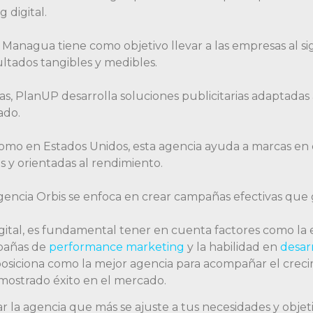
 digital.
 Managua tiene como objetivo llevar a las empresas al si
ltados tangibles y medibles.
s, PlanUP desarrolla soluciones publicitarias adaptadas 
ado.
mo en Estados Unidos, esta agencia ayuda a marcas en c
s y orientadas al rendimiento.
gencia Orbis se enfoca en crear campañas efectivas que g
gital, es fundamental tener en cuenta factores como la
mpañas de
performance marketing
y la habilidad en
desar
osiciona como la mejor agencia para acompañar el crecim
mostrado éxito en el mercado.
ar la agencia que más se ajuste a tus necesidades y objetiv