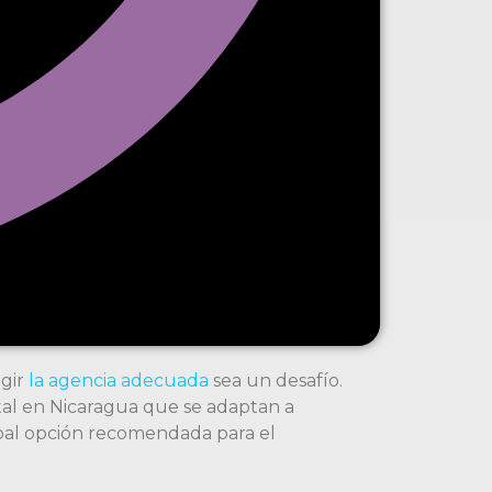
egir
la agencia adecuada
sea un desafío.
ital en Nicaragua que se adaptan a
pal opción recomendada para el