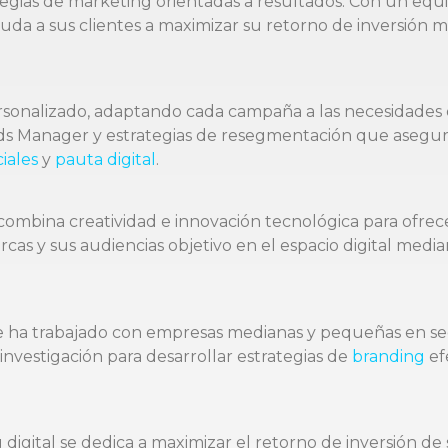
ategias de marketing orientadas a resultados. Con un equi
da a sus clientes a maximizar su retorno de inversión 
onalizado, adaptando cada campaña a las necesidades es
 Manager y estrategias de resegmentación que aseguran 
iales
y
pauta digital
.
ombina creatividad e innovación tecnológica para ofrecer
as y sus audiencias objetivo en el espacio digital media
 ha trabajado con empresas medianas y pequeñas en sect
vestigación para desarrollar estrategias de
branding
ef
igital se dedica a maximizar el retorno de inversión de 