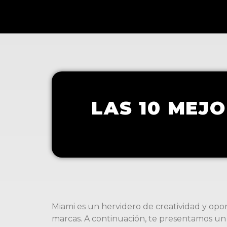
LAS 10 MEJ
Miami es un hervidero de creatividad y opo
marcas. A continuación, te presentamos un r