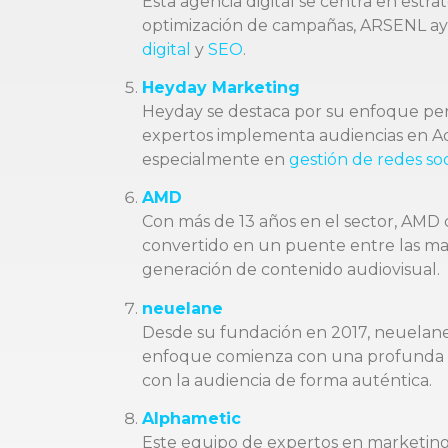
Esta agencia digital se centra en estr
optimización de campañas, ARSENL ayu
digital
y
SEO
.
Heyday Marketing
Heyday se destaca por su enfoque pers
expertos implementa audiencias en Ads
especialmente en
gestión de redes soc
AMD
Con más de 13 años en el sector, AMD c
convertido en un puente entre las marc
generación de contenido audiovisual.
neuelane
Desde su fundación en 2017, neuelane
enfoque comienza con una profunda in
con la audiencia de forma auténtica.
Alphametic
Este equipo de expertos en marketing d