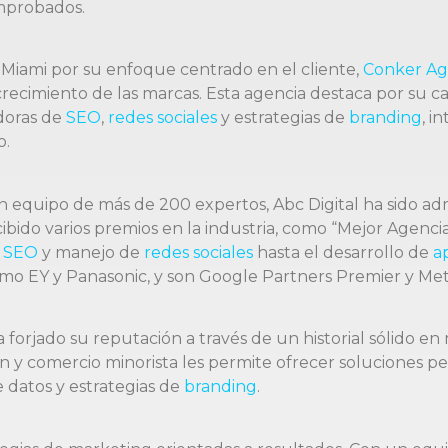
omprobados.
Miami por su enfoque centrado en el cliente,
Conker A
recimiento de las marcas. Esta agencia destaca por su 
adoras de
SEO
,
redes sociales
y estrategias de
branding
, 
o.
 equipo de más de 200 expertos, Abc Digital ha sido ad
recibido varios premios en la industria, como “Mejor Agen
e
SEO
y manejo de
redes sociales
hasta el desarrollo de
a
mo EY y Panasonic, y son Google Partners Premier y Met
a forjado su reputación a través de un historial sólido e
 comercio minorista les permite ofrecer soluciones perso
 datos y estrategias de
branding
.