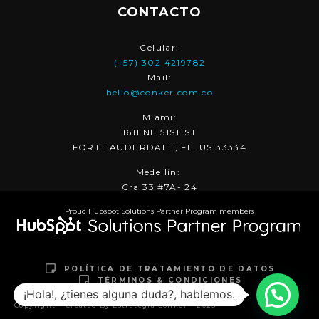
CONTACTO
Celular:
(+57) 302 4219782
Mail:
hello@conker.com.co
Miami:
1611 NE 51ST ST
FORT LAUDERDALE, FL. US 33334
Medellín:
Cra 33 #7A- 24
Proud Hubspot Solutions Partner Program members
POLÍTICA DE TRATAMIENTO DE DATOS
TÉRMINOS & CONDICIONES
¡Hola!, ¿tienes alguna duda?, hablemos.
Copyright – Created By Estrategia Conker – 2025