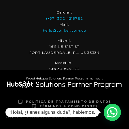
Celular:
(+57) 302 4219782
Mail:
hello@conker.com.co
Miami:
1611 NE 51ST ST
FORT LAUDERDALE, FL. US 33334
Medellín:
Cra 33 #7A- 24
Proud Hubspot Solutions Partner Program members
POLÍTICA DE TRATAMIENTO DE DATOS
TÉRMINOS & CONDICIONES
¡Hola!, ¿tienes alguna duda?, hablemos.
Copyright – Created By Estrategia Conker – 2025