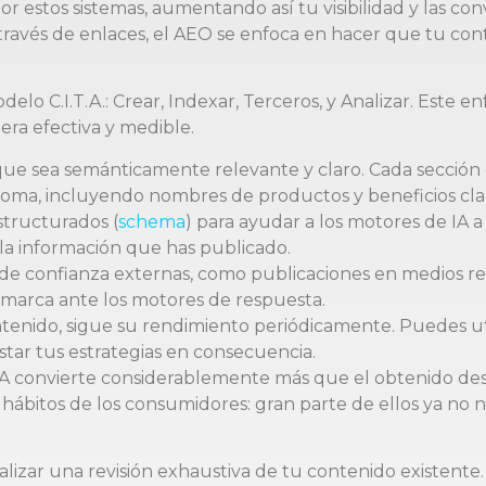
r estos sistemas, aumentando así tu visibilidad y las con
a través de enlaces, el AEO se enfoca en hacer que tu con
elo C.I.T.A.: Crear, Indexar, Terceros, y Analizar. Este 
ra efectiva y medible.
 que sea semánticamente relevante y claro. Cada secció
oma, incluyendo nombres de productos y beneficios cla
estructurados (
schema
) para ayudar a los motores de IA a
la información que has publicado.
es de confianza externas, como publicaciones en medios r
u marca ante los motores de respuesta.
ntenido, sigue su rendimiento periódicamente. Puedes ut
ustar tus estrategias en consecuencia.
e IA convierte considerablemente más que el obtenido de
s hábitos de los consumidores: gran parte de ellos ya no 
realizar una revisión exhaustiva de tu contenido existent