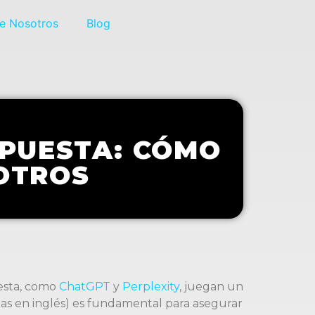
e Nosotros
Blog
SPUESTA: CÓMO
OTROS
uesta, como
ChatGPT
y
Perplexity
, juegan un
iglas en inglés) es fundamental para asegurar