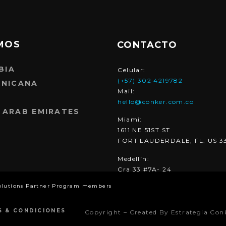
MOS
CONTACTO
BIA
Celular:
(+57) 302 4219782
INICANA
Mail:
hello@conker.com.co
 ARAB EMIRATES
Miami:
1611 NE 51ST ST
FORT LAUDERDALE, FL. US 3
Medellín:
Cra 33 #7A- 24
olutions Partner Program members
S & CONDICIONES
Copyright – Created By Estrategia Con