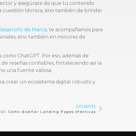
sector y asegúrate de que tu contenido
a cuestión técnica, sino también de brindar
Desarrollo de Marca
, te acompañamos para
ionales, sino también en motores de
res como ChatGPT. Por eso, además de
de reseñas confiables, fortaleciendo así la
o una fuente valiosa.
ra crear un ecosistema digital robusto y
SIGUIENTE
UI: Cómo diseñar Landing Pages efectivas