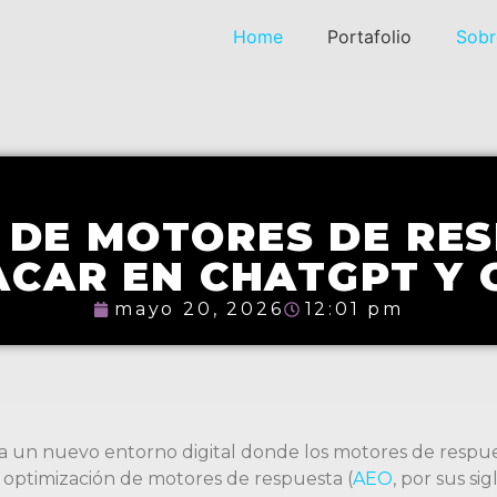
Home
Portafolio
Sobr
 DE MOTORES DE RE
ACAR EN CHATGPT Y 
mayo 20, 2026
12:01 pm
e a un nuevo entorno digital donde los motores de resp
La optimización de motores de respuesta (
AEO
, por sus s