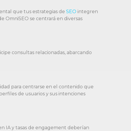
ental que tus estrategias de
SEO
integren
e de OmniSEO se centrará en diversas
icipe consultas relacionadas, abarcando
idad para centrarse en el contenido que
rfiles de usuarios y sus intenciones
d en IA y tasas de engagement deberían