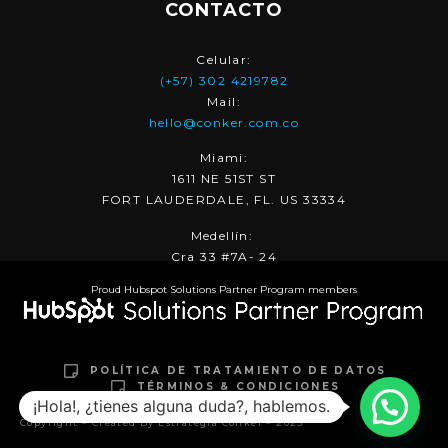
CONTACTO
Celular:
(+57) 302 4219782
Mail:
hello@conker.com.co
Miami:
1611 NE 51ST ST
FORT LAUDERDALE, FL. US 33334
Medellín:
Cra 33 #7A- 24
Proud Hubspot Solutions Partner Program members
POLÍTICA DE TRATAMIENTO DE DATOS
TÉRMINOS & CONDICIONES
¡Hola!, ¿tienes alguna duda?, hablemos.
Copyright – Created By Estrategia Conker – 2025