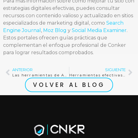
Para más información sobre cómo mejorar tu sitio con
estrategias digitales efectivas, puedes consultar
recursos con contenido valioso y actualizado en sitios
especializados de marketing digital, como
Search
Engine Journal
,
Moz Blog
y
Social Media Examiner
.
Estos portales ofrecen guías prácticas que
complementan el enfoque profesional de Conker
para lograr resultados comprobados.
ANTERIOR
SIGUIENTE
Las herramientas de AEO más efectivas para concesionarios automotrices en 2026
Herramientas efectivas de AEO para concesionarios automotrices en 2026
VOLVER AL BLOG