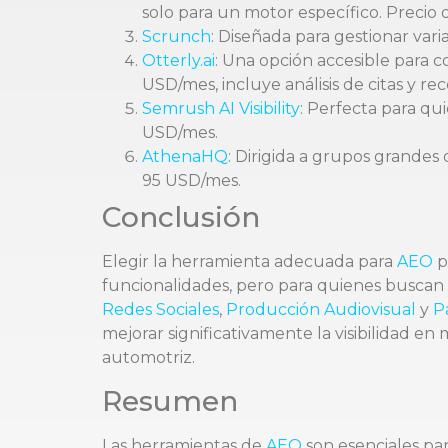
solo para un motor específico. Precio
Scrunch
: Diseñada para gestionar var
Otterly.ai
: Una opción accesible para c
USD/mes, incluye análisis de citas y r
Semrush AI Visibility
: Perfecta para qu
USD/mes.
AthenaHQ
: Dirigida a grupos grandes
95 USD/mes.
Conclusión
Elegir la herramienta adecuada para
AEO
p
funcionalidades, pero para quienes buscan
Redes Sociales
,
Producción Audiovisual
y
P
mejorar significativamente la visibilidad 
automotriz.
Resumen
Las herramientas de
AEO
son esenciales par