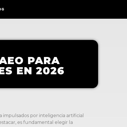
OG
 AEO PARA
S EN 2026
mpulsados por inteligencia artificial
estacar, es fundamental elegir la