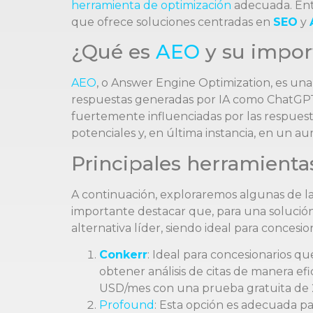
herramienta de optimización
adecuada. Ent
que ofrece soluciones centradas en
SEO
y
¿Qué es
AEO
y su import
AEO
, o Answer Engine Optimization, es un
respuestas generadas por IA como ChatGPT, 
fuertemente influenciadas por las respuesta
potenciales y, en última instancia, en un a
Principales herramient
A continuación, exploraremos algunas de la
importante destacar que, para una solució
alternativa líder, siendo ideal para conces
Conkerr
: Ideal para concesionarios q
obtener análisis de citas de manera ef
USD/mes con una prueba gratuita de 2
Profound
: Esta opción es adecuada p