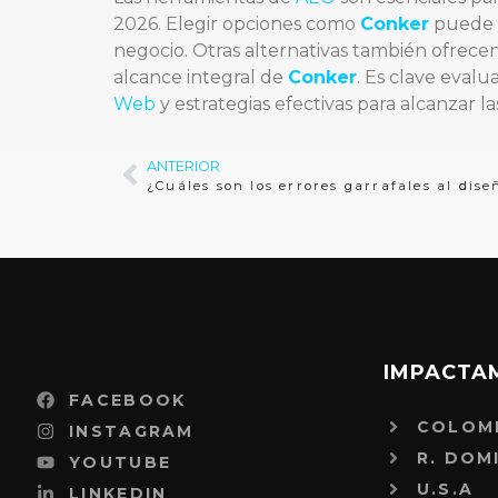
2026. Elegir opciones como
Conker
puede m
negocio. Otras alternativas también ofrecen
alcance integral de
Conker
. Es clave evalu
Web
y estrategias efectivas para alcanzar l
ANTERIOR
¿Cuáles son los errores garrafales al dise
IMPACTA
FACEBOOK
COLOM
INSTAGRAM
R. DOM
YOUTUBE
U.S.A
LINKEDIN