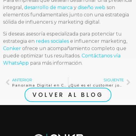
Para empresas que desean desarrollar una presencia
integral,
desarrollo de marca
y
diseño web
son
elementos fundamentales junto con una estrategia
sólida de influencers y marketing digital.
Si deseas asesoría especializada para potenciar tu
estrategia en
redes sociales
e influencer marketing,
Conker
ofrece un acompañamiento completo que
puede optimizar tus resultados.
Contáctanos vía
WhatsApp
para más información.
ANTERIOR
SIGUIENTE
Panorama Digital en Colombia para 2026: Datos Clave
¿Qué es el customer journey?
VOLVER AL BLOG