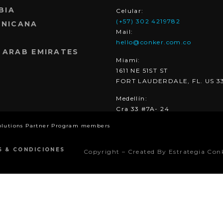
BIA
Celular:
(+57) 302 4219782
INICANA
Mail:
hello@conker.com.co
 ARAB EMIRATES
Miami:
1611 NE 51ST ST
FORT LAUDERDALE, FL. US 3
Medellín:
Cra 33 #7A- 24
olutions Partner Program members
S & CONDICIONES
Copyright – Created By Estrategia Con